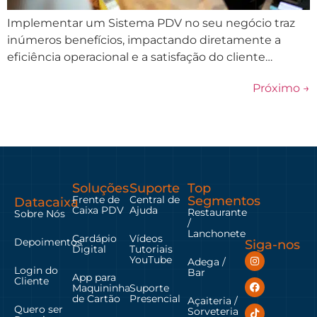
Implementar um Sistema PDV no seu negócio traz
inúmeros benefícios, impactando diretamente a
eficiência operacional e a satisfação do cliente…
Próximo
→
Soluções
Suporte
Top
Frente de
Central de
Segmentos
Datacaixa
Caixa PDV
Ajuda
Restaurante
Sobre Nós
/
Lanchonete
Cardápio
Vídeos
Depoimentos
Siga-nos
Digital
Tutoriais
YouTube
Adega /
Login do
Bar
App para
Cliente
Maquininha
Suporte
de Cartão
Presencial
Açaiteria /
Quero ser
Sorveteria