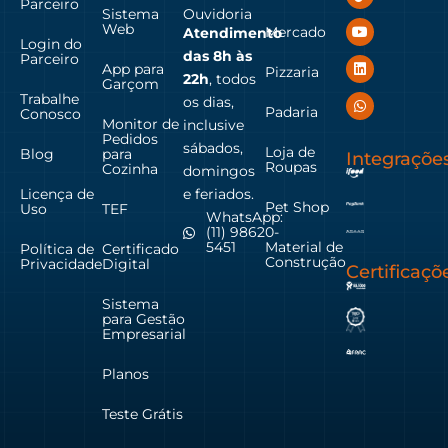
Parceiro
Sistema
Ouvidoria
Web
Mercado
Atendimento
Login do
das
8h às
Parceiro
App para
Pizzaria
22h
, todos
Garçom
Trabalhe
os dias,
Padaria
Conosco
Monitor de
inclusive
Pedidos
sábados,
Loja de
Blog
para
Integraçõe
Roupas
Cozinha
domingos
Licença de
e feriados.
Pet Shop
Uso
TEF
WhatsApp:
(11) 98620-
Material de
5451
Política de
Certificado
Construção
Privacidade
Digital
Certificaçõ
Sistema
para Gestão
Empresarial
Planos
Teste Grátis