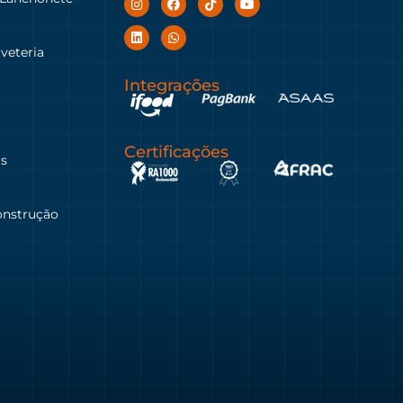
rveteria
Integrações
Certificações
as
onstrução