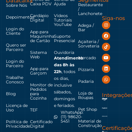
Datacaixa
Caixa PDV
Ajuda
Restaurante
Sobre Nós
/
Lanchonete
Cardápio
Vídeos
Depoimentos
Siga-nos
Digital
Tutoriais
YouTube
Adega /
Login do
Bar
App para
Cliente
Maquininha
Suporte
de Cartão
Presencial
Açaiteria /
Quero ser
Sorveteria
Parceiro
Sistema
Ouvidoria
Web
Mercado
Atendimento
Login do
das
8h às
Parceiro
App para
Pizzaria
22h
, todos
Garçom
Trabalhe
os dias,
Padaria
Conosco
Monitor de
inclusive
Pedidos
sábados,
Loja de
Blog
para
Integraçõe
Roupas
Cozinha
domingos
Licença de
e feriados.
Pet Shop
Uso
TEF
WhatsApp:
(11) 98620-
Material de
5451
Política de
Certificado
Construção
Privacidade
Digital
Certificaçõ