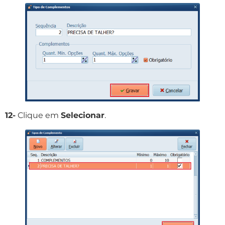
12-
Clique em
Selecionar
.