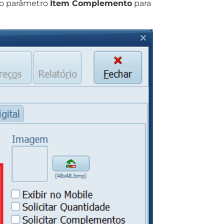
e o parâmetro
Item Complemento
para