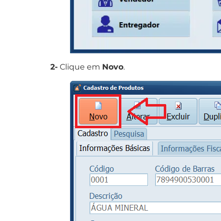
2-
Clique em
Novo
.