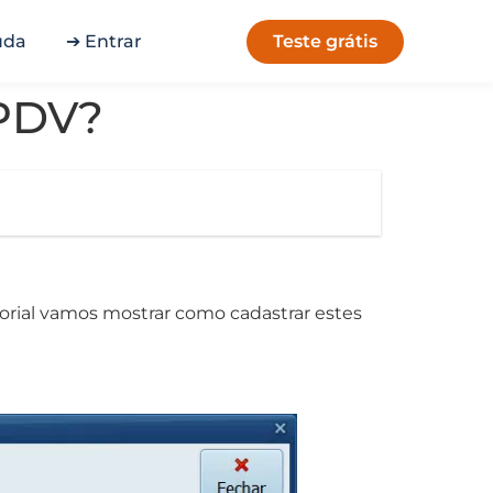
Teste grátis
uda
➔ Entrar
PDV?
rial vamos mostrar como cadastrar estes