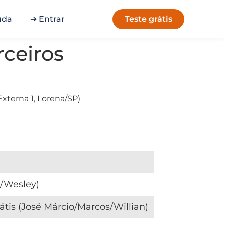
Teste grátis
uda
➔ Entrar
rceiros
xterna 1, Lorena/SP)
/Wesley)
átis (José Márcio/Marcos/Willian)