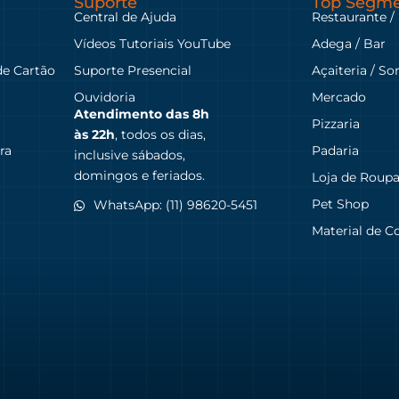
Suporte
Top Segme
Central de Ajuda
Restaurante /
Vídeos Tutoriais YouTube
Adega / Bar
de Cartão
Suporte Presencial
Açaiteria / So
Ouvidoria
Mercado
Atendimento das
8h
Pizzaria
às 22h
, todos os dias,
ra
Padaria
inclusive sábados,
domingos e feriados.
Loja de Roup
Pet Shop
WhatsApp: (11) 98620-5451
Material de C