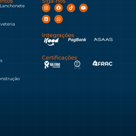
ntos
Siga-nos
 Lanchonete
rveteria
Integrações
Certificações
as
onstrução