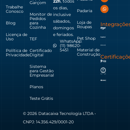
22h
, todos
Garçom
Trabalhe
os dias,
Padaria
Conosco
Monitor de
inclusive
Pedidos
sábados,
Loja de
Blog
para
Integraçõe
Roupas
Cozinha
domingos
Licença de
e feriados.
Pet Shop
Uso
TEF
WhatsApp:
(11) 98620-
Material de
5451
Política de
Certificado
Construção
Privacidade
Digital
Certificaçõ
Sistema
para Gestão
Empresarial
Planos
Teste Grátis
© 2026 Datacaixa Tecnologia LTDA •
CNPJ: 14.356.429/0001-20