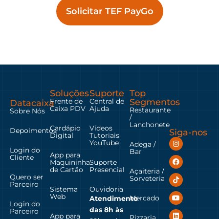
Solicitar TEF PayGo
Soluções
Suporte
Top
Frente de
Central de
Segmentos
Datacaixa
Caixa PDV
Ajuda
Restaurante
Sobre Nós
/
Lanchonete
Cardápio
Vídeos
Depoimentos
Siga-nos
Digital
Tutoriais
YouTube
Adega /
Login do
Bar
App para
Cliente
Maquininha
Suporte
de Cartão
Presencial
Açaiteria /
Quero ser
Sorveteria
Parceiro
Sistema
Ouvidoria
Web
Mercado
Atendimento
Login do
das
8h às
Parceiro
App para
Pizzaria