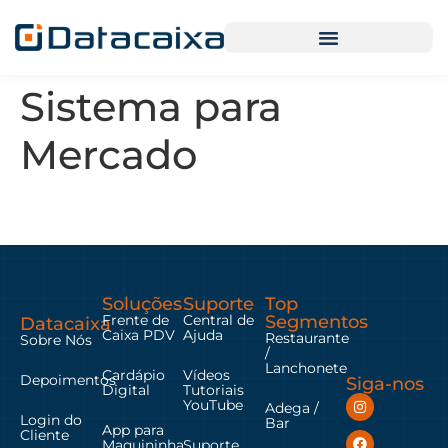
Sistema para
Mercado
Soluções
Suporte
Top
Frente de
Central de
Segmentos
Datacaixa
Caixa PDV
Ajuda
Restaurante
Sobre Nós
/
Lanchonete
Cardápio
Vídeos
Depoimentos
Siga-nos
Digital
Tutoriais
YouTube
Adega /
Login do
Bar
App para
Cliente
Maquininha
Suporte