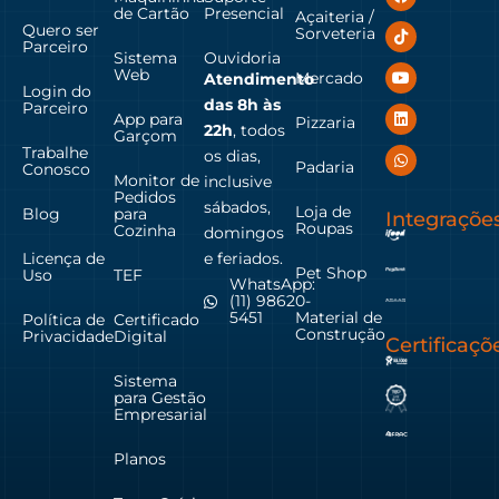
de Cartão
Presencial
Açaiteria /
Quero ser
Sorveteria
Parceiro
Sistema
Ouvidoria
Web
Mercado
Atendimento
Login do
das
8h às
Parceiro
App para
Pizzaria
22h
, todos
Garçom
Trabalhe
os dias,
Padaria
Conosco
Monitor de
inclusive
Pedidos
sábados,
Loja de
Blog
para
Integraçõe
Roupas
Cozinha
domingos
Licença de
e feriados.
Pet Shop
Uso
TEF
WhatsApp:
(11) 98620-
Material de
5451
Política de
Certificado
Construção
Privacidade
Digital
Certificaçõ
Sistema
para Gestão
Empresarial
Planos