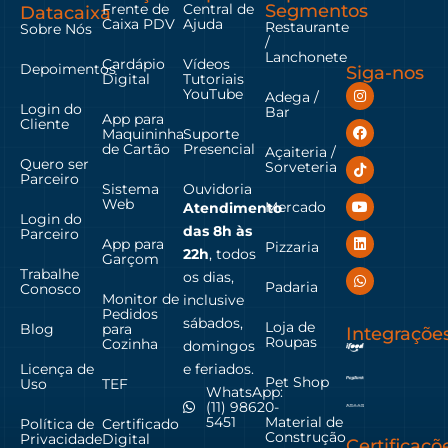
Frente de
Central de
Segmentos
Datacaixa
Caixa PDV
Ajuda
Restaurante
Sobre Nós
/
Lanchonete
Cardápio
Vídeos
Depoimentos
Siga-nos
Digital
Tutoriais
YouTube
Adega /
Login do
Bar
App para
Cliente
Maquininha
Suporte
de Cartão
Presencial
Açaiteria /
Quero ser
Sorveteria
Parceiro
Sistema
Ouvidoria
Web
Mercado
Atendimento
Login do
das
8h às
Parceiro
App para
Pizzaria
22h
, todos
Garçom
Trabalhe
os dias,
Padaria
Conosco
Monitor de
inclusive
Pedidos
sábados,
Loja de
Blog
para
Integraçõe
Roupas
Cozinha
domingos
Licença de
e feriados.
Pet Shop
Uso
TEF
WhatsApp:
(11) 98620-
Material de
5451
Política de
Certificado
Construção
Privacidade
Digital
Certificaçõ