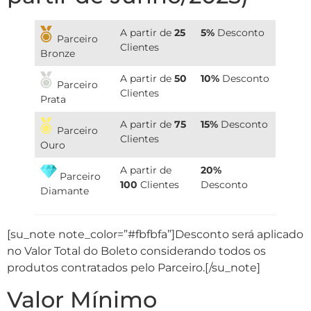
A partir de
25
5%
Desconto
Parceiro
Clientes
Bronze
A partir de
50
10%
Desconto
Parceiro
Clientes
Prata
A partir de
75
15%
Desconto
Parceiro
Clientes
Ouro
A partir de
20%
Parceiro
100
Clientes
Desconto
Diamante
[su_note note_color=”#fbfbfa”]Desconto será aplicado
no Valor Total do Boleto considerando todos os
produtos contratados pelo Parceiro.[/su_note]
Valor Mínimo