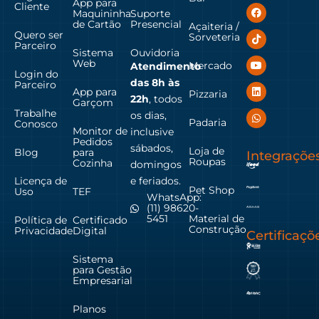
App para
Cliente
Maquininha
Suporte
de Cartão
Presencial
Açaiteria /
Quero ser
Sorveteria
Parceiro
Sistema
Ouvidoria
Web
Mercado
Atendimento
Login do
das
8h às
Parceiro
App para
Pizzaria
22h
, todos
Garçom
Trabalhe
os dias,
Padaria
Conosco
Monitor de
inclusive
Pedidos
sábados,
Loja de
Blog
para
Integraçõe
Roupas
Cozinha
domingos
Licença de
e feriados.
Pet Shop
Uso
TEF
WhatsApp:
(11) 98620-
Material de
5451
Política de
Certificado
Construção
Privacidade
Digital
Certificaçõ
Sistema
para Gestão
Empresarial
Planos