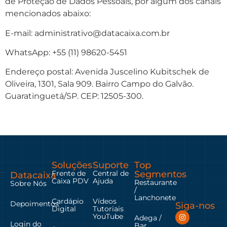
de Proteção de Dados Pessoais, por algum dos canais
mencionados abaixo:
E-mail: administrativo@datacaixa.com.br
WhatsApp: +55 (11) 98620-5451
Endereço postal: Avenida Juscelino Kubitschek de
Oliveira, 1301, Sala 909. Bairro Campo do Galvão.
Guaratinguetá/SP. CEP: 12505-300.
Soluções
Suporte
Top
Frente de
Central de
Segmentos
Datacaixa
Caixa PDV
Ajuda
Restaurante
Sobre Nós
/
Lanchonete
Cardápio
Vídeos
Depoimentos
Siga-nos
Digital
Tutoriais
YouTube
Adega /
Login do
Bar