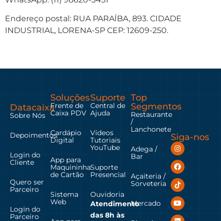
Endereço postal: RUA PARAÍBA, 893. CIDADE
INDUSTRIAL, LORENA-SP CEP: 12609-250.
Soluções
Suporte
Top
Frente de
Central de
Segmentos
Datacaixa
Caixa PDV
Ajuda
Restaurante
Sobre Nós
/
Lanchonete
Cardápio
Vídeos
Depoimentos
Siga-nos
Digital
Tutoriais
YouTube
Adega /
Login do
Bar
App para
Cliente
Maquininha
Suporte
de Cartão
Presencial
Açaiteria /
Quero ser
Sorveteria
Parceiro
Sistema
Ouvidoria
Web
Mercado
Atendimento
Login do
das
8h às
Parceiro