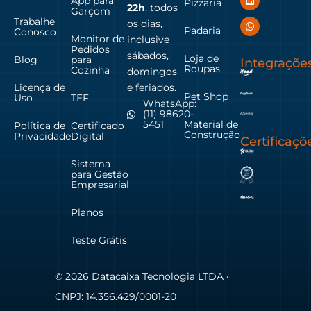
App para
Pizzaria
22h
, todos
Garçom
Trabalhe
os dias,
Padaria
Conosco
Monitor de
inclusive
Pedidos
sábados,
Loja de
Blog
para
Integraçõe
Roupas
Cozinha
domingos
Licença de
e feriados.
Pet Shop
Uso
TEF
WhatsApp:
(11) 98620-
Material de
5451
Política de
Certificado
Construção
Privacidade
Digital
Certificaçõ
Sistema
para Gestão
Empresarial
Planos
Teste Grátis
© 2026 Datacaixa Tecnologia LTDA •
CNPJ: 14.356.429/0001-20