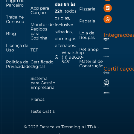
Login do
das
8h às
Parceiro
App para
Pizzaria
22h
, todos
Garçom
Trabalhe
os dias,
Padaria
Conosco
Monitor de
inclusive
Pedidos
sábados,
Loja de
Blog
para
Integraçõe
Roupas
Cozinha
domingos
Licença de
e feriados.
Pet Shop
Uso
TEF
WhatsApp:
(11) 98620-
Material de
5451
Política de
Certificado
Construção
Privacidade
Digital
Certificaçõ
Sistema
para Gestão
Empresarial
Planos
Teste Grátis
© 2026 Datacaixa Tecnologia LTDA •