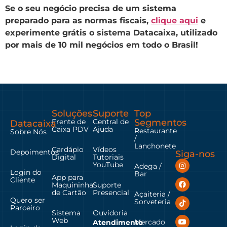
Se o seu negócio precisa de um sistema
preparado para as normas fiscais,
clique aqui
e
experimente grátis o sistema Datacaixa, utilizado
por mais de 10 mil negócios em todo o Brasil!
Soluções
Suporte
Top
Frente de
Central de
Segmentos
Datacaixa
Caixa PDV
Ajuda
Restaurante
Sobre Nós
/
Lanchonete
Cardápio
Vídeos
Depoimentos
Siga-nos
Digital
Tutoriais
YouTube
Adega /
Login do
Bar
App para
Cliente
Maquininha
Suporte
de Cartão
Presencial
Açaiteria /
Quero ser
Sorveteria
Parceiro
Sistema
Ouvidoria
Web
Mercado
Atendimento