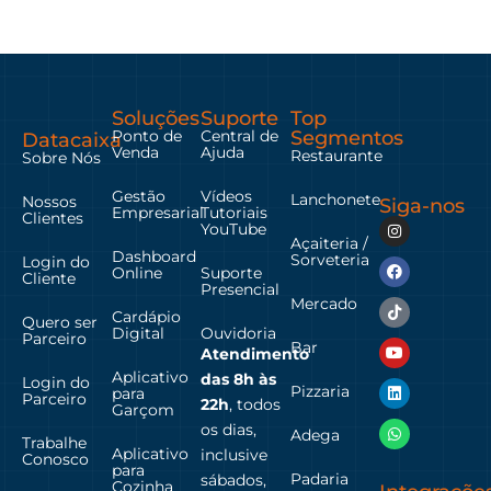
Soluções
Suporte
Top
Ponto de
Central de
Segmentos
Datacaixa
Venda
Ajuda
Restaurante
Sobre Nós
Gestão
Vídeos
Lanchonete
Nossos
Siga-nos
Empresarial
Tutoriais
Clientes
YouTube
Açaiteria /
Dashboard
Sorveteria
Login do
Online
Suporte
Cliente
Presencial
Mercado
Cardápio
Quero ser
Digital
Ouvidoria
Parceiro
Bar
Atendimento
Aplicativo
das
8h às
Login do
Pizzaria
para
Parceiro
22h
, todos
Garçom
os dias,
Adega
Trabalhe
Aplicativo
inclusive
Conosco
para
Padaria
sábados,
Cozinha