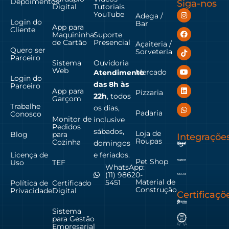
Depoimentos
Siga-nos
Digital
Tutoriais
YouTube
Adega /
Login do
Bar
App para
Cliente
Maquininha
Suporte
de Cartão
Presencial
Açaiteria /
Quero ser
Sorveteria
Parceiro
Sistema
Ouvidoria
Web
Mercado
Atendimento
Login do
das
8h às
Parceiro
App para
Pizzaria
22h
, todos
Garçom
Trabalhe
os dias,
Padaria
Conosco
Monitor de
inclusive
Pedidos
sábados,
Loja de
Blog
para
Integraçõe
Roupas
Cozinha
domingos
Licença de
e feriados.
Pet Shop
Uso
TEF
WhatsApp:
(11) 98620-
Material de
5451
Política de
Certificado
Construção
Privacidade
Digital
Certificaçõ
Sistema
para Gestão
Empresarial