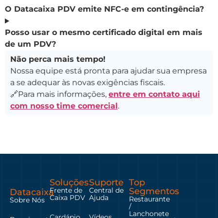
O Datacaixa PDV emite NFC-e em contingência?
Posso usar o mesmo certificado digital em mais
de um PDV?
Não perca mais tempo!
Nossa equipe está pronta para ajudar sua empresa
a se adequar às novas exigências fiscais.
🔗Para mais informações,
entre em contato aqui
com nosso time comercial
.
Soluções
Suporte
Top
Frente de
Central de
Segmentos
Datacaixa
Caixa PDV
Ajuda
Restaurante
Sobre Nós
/
Lanchonete
Cardápio
Vídeos