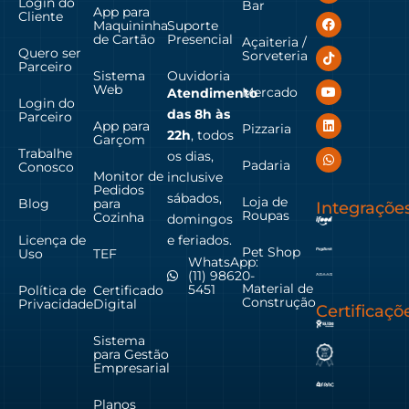
Login do
Bar
App para
Cliente
Maquininha
Suporte
de Cartão
Presencial
Açaiteria /
Quero ser
Sorveteria
Parceiro
Sistema
Ouvidoria
Web
Mercado
Atendimento
Login do
das
8h às
Parceiro
App para
Pizzaria
22h
, todos
Garçom
Trabalhe
os dias,
Padaria
Conosco
Monitor de
inclusive
Pedidos
sábados,
Loja de
Blog
para
Integraçõe
Roupas
Cozinha
domingos
Licença de
e feriados.
Pet Shop
Uso
TEF
WhatsApp:
(11) 98620-
Material de
5451
Política de
Certificado
Construção
Privacidade
Digital
Certificaçõ
Sistema
para Gestão
Empresarial
Planos