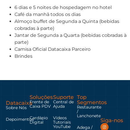
6 dias e 5 noites de hospedagem no hotel
Café da manhã todos os dias
Almoço buffet de Segunda a Quinta (bebidas
cobradas à parte)
Jantar de Segunda a Quarta (bebidas cobradas à
parte)
Camisa Oficial Datacaixa Parceiro
Brindes
Soluções
Suporte
Top
Frente de
Central de
Segmentos
Datacaixa
Caixa PDV
Ajuda
Restaurante
Sobre Nós
/
Lanchonete
Cardápio
Vídeos
Depoimentos
Siga-nos
Digital
Tutoriais
YouTube
Adega /