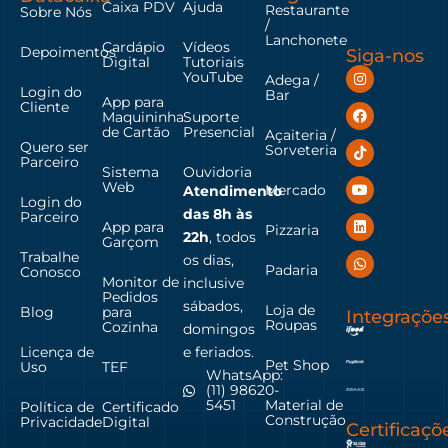
Caixa PDV
Ajuda
Restaurante
Sobre Nós
/
Lanchonete
Cardápio
Vídeos
Depoimentos
Siga-nos
Digital
Tutoriais
YouTube
Adega /
Login do
Bar
App para
Cliente
Maquininha
Suporte
de Cartão
Presencial
Açaiteria /
Quero ser
Sorveteria
Parceiro
Sistema
Ouvidoria
Web
Mercado
Atendimento
Login do
das
8h às
Parceiro
App para
Pizzaria
22h
, todos
Garçom
Trabalhe
os dias,
Padaria
Conosco
Monitor de
inclusive
Pedidos
sábados,
Loja de
Blog
para
Integraçõe
Roupas
Cozinha
domingos
Licença de
e feriados.
Pet Shop
Uso
TEF
WhatsApp:
(11) 98620-
Material de
5451
Política de
Certificado
Construção
Privacidade
Digital
Certificaçõ