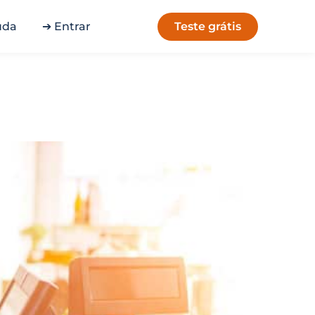
Teste grátis
uda
➔ Entrar