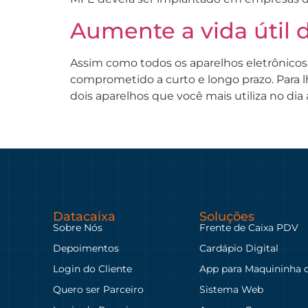
Aumente a vida útil 
Assim como todos os aparelhos eletrônicos
comprometido a curto e longo prazo. Para l
dois aparelhos que você mais utiliza no dia
Datacaixa
Soluções
Sobre Nós
Frente de Caixa PDV
Depoimentos
Cardápio Digital
Login do Cliente
App para Maquininha 
Quero ser Parceiro
Sistema Web