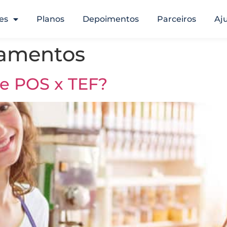
es
Planos
Depoimentos
Parceiros
Aj
amentos
re POS x TEF?