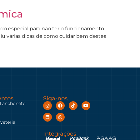
rmica
do especial para não ter o funcionamento
niu várias dicas de como cuidar bem destes
ntos
Siga-nos
 Lanchonete
rveteria
Integrações