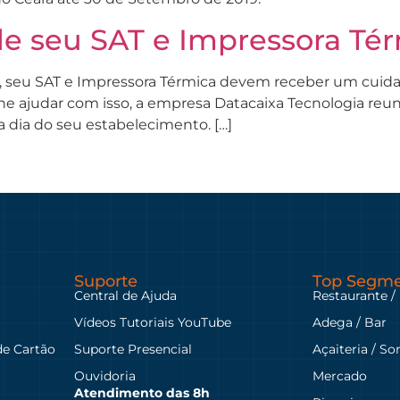
de seu SAT e Impressora Té
, seu SAT e Impressora Térmica devem receber um cuida
he ajudar com isso, a empresa Datacaixa Tecnologia reu
 a dia do seu estabelecimento. […]
Suporte
Top Segme
Central de Ajuda
Restaurante /
Vídeos Tutoriais YouTube
Adega / Bar
de Cartão
Suporte Presencial
Açaiteria / So
Ouvidoria
Mercado
Atendimento das
8h