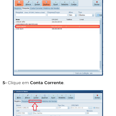
5-
Clique em
Conta Corrente
.