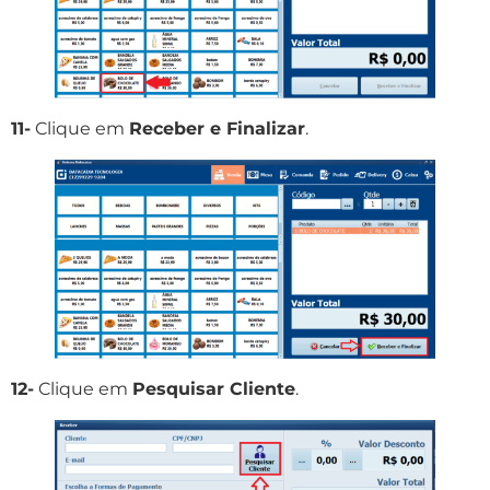
11-
Clique em
Receber e Finalizar
.
12-
Clique em
Pesquisar Cliente
.