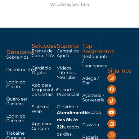
Visualizações:
664
Soluções
Suporte
Top
Frente de
Central de
Segmentos
Datacaixa
Caixa PDV
Ajuda
Restaurante
Sobre Nós
/
Lanchonete
Cardápio
Vídeos
Depoimentos
Siga-nos
Digital
Tutoriais
YouTube
Adega /
Login do
Bar
App para
Cliente
Maquininha
Suporte
de Cartão
Presencial
Açaiteria /
Quero ser
Sorveteria
Parceiro
Sistema
Ouvidoria
Web
Mercado
Atendimento
Login do
das
8h às
Parceiro
App para
Pizzaria
22h
, todos
Garçom
Trabalhe
os dias,
Padaria
Conosco