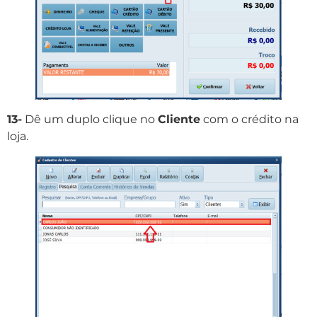
13-
Dê um duplo clique no
Cliente
com o crédito na
loja.