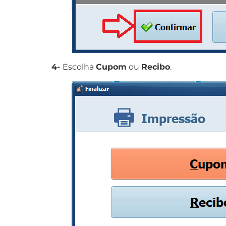
4-
Escolha
Cupom
ou
Recibo
.