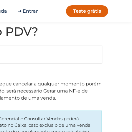
Teste grátis
uda
➔ Entrar
o PDV?
 consegue cancelar a qualquer momento porém
o, será necessário Gerar uma NF-e de
celamento de uma venda.
erencial
>
Consultar Vendas
poderá
reto no Caixa, caso exclua o de uma venda
orreto de cancelamento como verá abaixo.