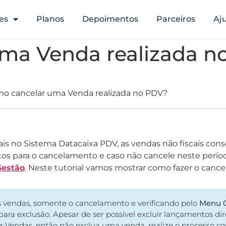
es
Planos
Depoimentos
Parceiros
Aj
ma Venda realizada n
o cancelar uma Venda realizada no PDV?
iscais no Sistema Datacaixa PDV, as vendas não fiscais
os para o cancelamento e caso não cancele neste períod
Gestão
. Neste tutorial vamos mostrar como fazer o can
 vendas, somente o cancelamento e verificando pelo
Menu G
ara exclusão. Apesar de ser possível excluir lançamentos di
r Vendas, então não exclua uma venda, realize o processo c