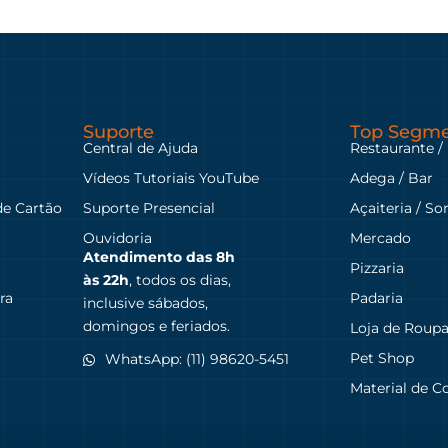
Suporte
Top Segme
Central de Ajuda
Restaurante /
Vídeos Tutoriais YouTube
Adega / Bar
de Cartão
Suporte Presencial
Açaiteria / So
Ouvidoria
Mercado
Atendimento das
8h
Pizzaria
às 22h
, todos os dias,
ra
Padaria
inclusive sábados,
domingos e feriados.
Loja de Roup
Pet Shop
WhatsApp: (11) 98620-5451
Material de C