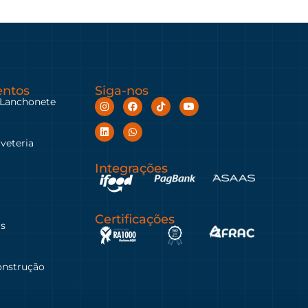
ntos
Siga-nos
 Lanchonete
rveteria
Integrações
Certificações
as
onstrução