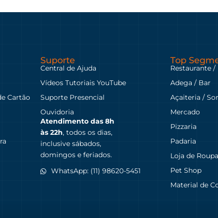
Suporte
Top Segme
Central de Ajuda
Restaurante /
Vídeos Tutoriais YouTube
Adega / Bar
de Cartão
Suporte Presencial
Açaiteria / So
Ouvidoria
Mercado
Atendimento das
8h
Pizzaria
às 22h
, todos os dias,
ra
Padaria
inclusive sábados,
domingos e feriados.
Loja de Roup
Pet Shop
WhatsApp: (11) 98620-5451
Material de C