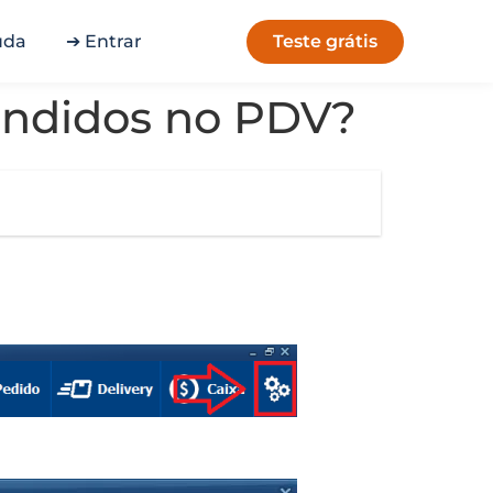
Teste grátis
uda
➔ Entrar
Vendidos no PDV?