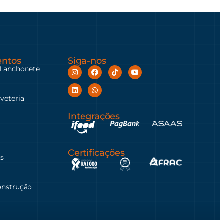
ntos
Siga-nos
 Lanchonete
rveteria
Integrações
Certificações
as
onstrução