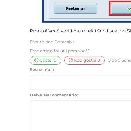
Pronto! Você verificou o relatório fiscal no 
Escrito por: Datacaixa
Esse artigo foi útil para você?
Gostei
0
Não gostei
0
0 de 0 acho
Seu e-mail:
Deixe seu comentário: