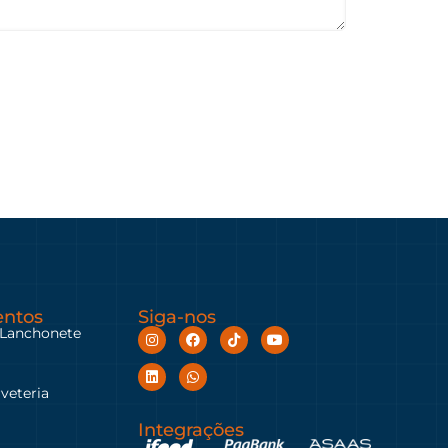
ntos
Siga-nos
 Lanchonete
rveteria
Integrações