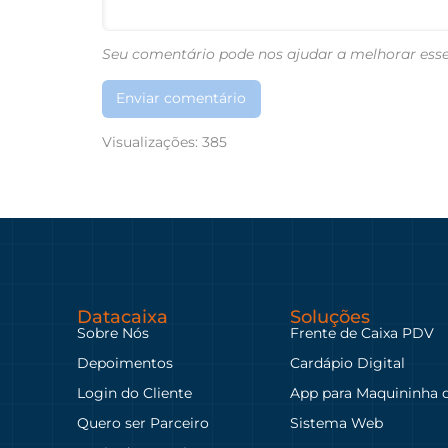
Seu comentário pode nos ajudar a melhorar esse
Enviar comentário
Visualizações:
385
Datacaixa
Soluções
Sobre Nós
Frente de Caixa PDV
Depoimentos
Cardápio Digital
Login do Cliente
App para Maquininha 
Quero ser Parceiro
Sistema Web