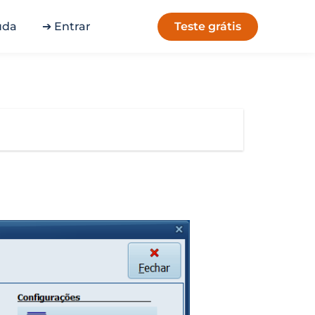
Teste grátis
uda
➔ Entrar