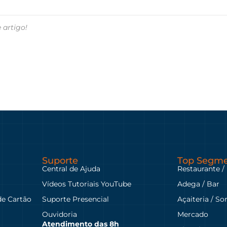
 artigo!
Suporte
Top Segme
Central de Ajuda
Restaurante /
Vídeos Tutoriais YouTube
Adega / Bar
de Cartão
Suporte Presencial
Açaiteria / So
Ouvidoria
Mercado
Atendimento das
8h