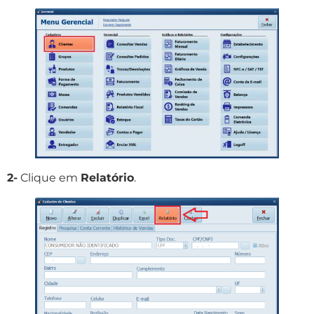
2-
Clique em
Relatório
.