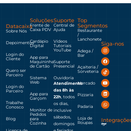
Soluções
Suporte
Top
Frente de
Central de
Segmentos
Datacaixa
Caixa PDV
Ajuda
Restaurante
Sobre Nós
/
Lanchonete
Cardápio
Vídeos
Depoimentos
Siga-nos
Digital
Tutoriais
YouTube
Adega /
Login do
Bar
App para
Cliente
Maquininha
Suporte
de Cartão
Presencial
Açaiteria /
Quero ser
Sorveteria
Parceiro
Sistema
Ouvidoria
Web
Mercado
Atendimento
Login do
das
8h às
Parceiro
App para
Pizzaria
22h
, todos
Garçom
Trabalhe
os dias,
Padaria
Conosco
Monitor de
inclusive
Pedidos
sábados,
Loja de
Blog
para
Integraçõe
Roupas
Cozinha
domingos
Licença de
e feriados.