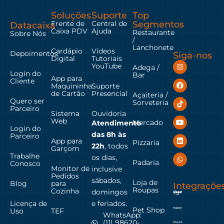
Soluções
Suporte
Top
Frente de
Central de
Segmentos
Datacaixa
Caixa PDV
Ajuda
Restaurante
Sobre Nós
/
Lanchonete
Cardápio
Vídeos
Depoimentos
Siga-nos
Digital
Tutoriais
YouTube
Adega /
Login do
Bar
App para
Cliente
Maquininha
Suporte
de Cartão
Presencial
Açaiteria /
Quero ser
Sorveteria
Parceiro
Sistema
Ouvidoria
Web
Mercado
Atendimento
Login do
das
8h às
Parceiro
App para
Pizzaria
22h
, todos
Garçom
Trabalhe
os dias,
Padaria
Conosco
Monitor de
inclusive
Pedidos
sábados,
Loja de
Blog
para
Integraçõe
Roupas
Cozinha
domingos
Licença de
e feriados.
Pet Shop
Uso
TEF
WhatsApp:
(11) 98620-