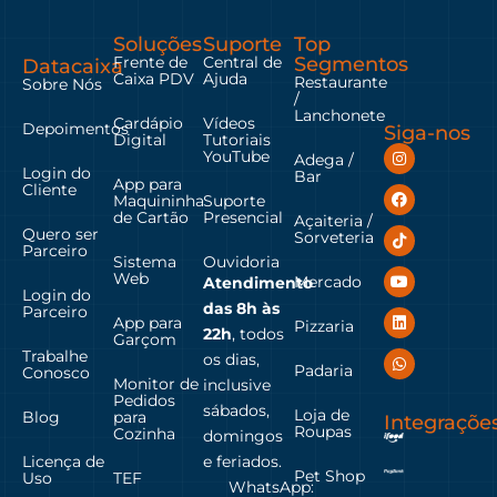
Soluções
Suporte
Top
Frente de
Central de
Segmentos
Datacaixa
Caixa PDV
Ajuda
Restaurante
Sobre Nós
/
Lanchonete
Cardápio
Vídeos
Depoimentos
Siga-nos
Digital
Tutoriais
YouTube
Adega /
Login do
Bar
App para
Cliente
Maquininha
Suporte
de Cartão
Presencial
Açaiteria /
Quero ser
Sorveteria
Parceiro
Sistema
Ouvidoria
Web
Mercado
Atendimento
Login do
das
8h às
Parceiro
App para
Pizzaria
22h
, todos
Garçom
Trabalhe
os dias,
Padaria
Conosco
Monitor de
inclusive
Pedidos
sábados,
Loja de
Blog
para
Integraçõe
Roupas
Cozinha
domingos
Licença de
e feriados.
Pet Shop
Uso
TEF
WhatsApp: