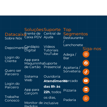
Soluções
Suporte
Top
Frente de
Central de
Segmentos
Datacaixa
Caixa PDV
Ajuda
Restaurante
Sobre Nós
/
Lanchonete
Cardápio
Vídeos
Depoimentos
Siga-nos
Digital
Tutoriais
YouTube
Adega /
Login do
Bar
App para
Cliente
Maquininha
Suporte
de Cartão
Presencial
Açaiteria /
Quero ser
Sorveteria
Parceiro
Sistema
Ouvidoria
Web
Mercado
Atendimento
Login do
das
8h às
Parceiro
App para
Pizzaria
22h
, todos
Garçom
Trabalhe
os dias,
Padaria
Conosco
Monitor de
inclusive
Pedidos