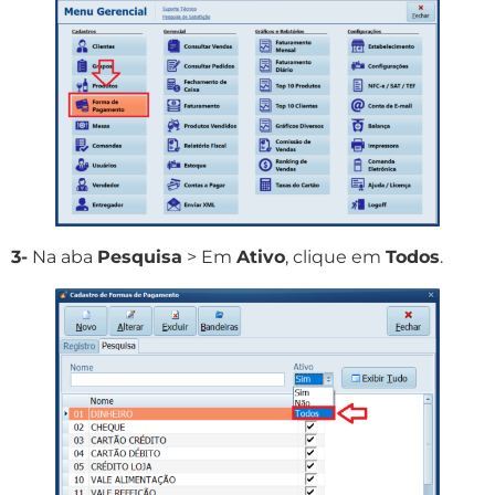
3-
Na aba
Pesquisa
> Em
Ativo
, clique em
Todos
.