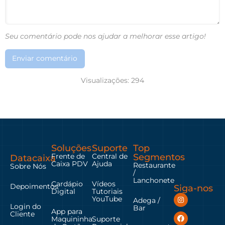
Seu comentário pode nos ajudar a melhorar esse artigo!
Enviar comentário
Visualizações:
294
Soluções
Suporte
Top
Frente de
Central de
Segmentos
Datacaixa
Caixa PDV
Ajuda
Restaurante
Sobre Nós
/
Lanchonete
Cardápio
Vídeos
Depoimentos
Siga-nos
Digital
Tutoriais
YouTube
Adega /
Login do
Bar
App para
Cliente
Maquininha
Suporte