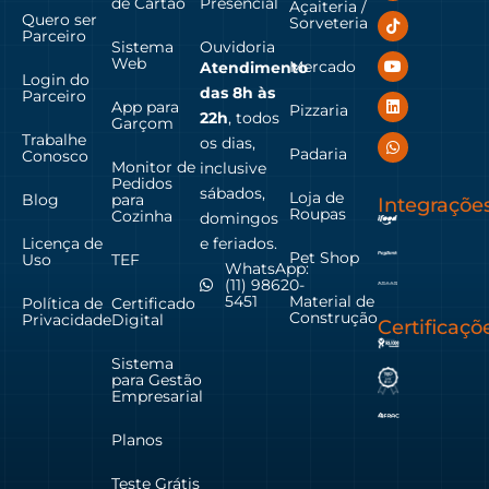
de Cartão
Presencial
Açaiteria /
Quero ser
Sorveteria
Parceiro
Sistema
Ouvidoria
Web
Mercado
Atendimento
Login do
das
8h às
Parceiro
App para
Pizzaria
22h
, todos
Garçom
Trabalhe
os dias,
Padaria
Conosco
Monitor de
inclusive
Pedidos
sábados,
Loja de
Blog
para
Integraçõe
Roupas
Cozinha
domingos
Licença de
e feriados.
Pet Shop
Uso
TEF
WhatsApp:
(11) 98620-
Material de
5451
Política de
Certificado
Construção
Privacidade
Digital
Certificaçõ
Sistema
para Gestão
Empresarial
Planos
Teste Grátis