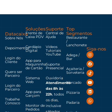
Soluções
Suporte
Top
Frente de
Central de
Segmentos
Datacaixa
Caixa PDV
Ajuda
Restaurante
Sobre Nós
/
Lanchonete
Cardápio
Vídeos
Depoimentos
Siga-nos
Digital
Tutoriais
YouTube
Adega /
Login do
Bar
App para
Cliente
Maquininha
Suporte
de Cartão
Presencial
Açaiteria /
Quero ser
Sorveteria
Parceiro
Sistema
Ouvidoria
Web
Mercado
Atendimento
Login do
das
8h às
Parceiro
App para
Pizzaria
22h
, todos
Garçom
Trabalhe
os dias,
Padaria
Conosco
Monitor de
inclusive
Pedidos
sábados,