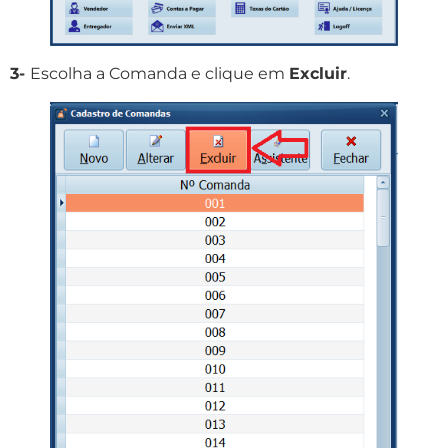
3-
Escolha a Comanda e clique em
Excluir
.