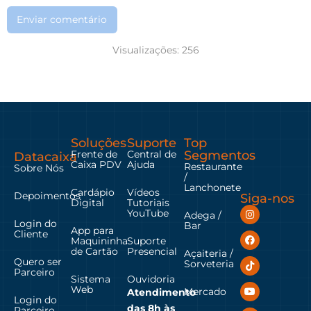
Enviar comentário
Visualizações:
256
Soluções
Suporte
Top
Frente de
Central de
Segmentos
Datacaixa
Caixa PDV
Ajuda
Restaurante
Sobre Nós
/
Lanchonete
Cardápio
Vídeos
Depoimentos
Siga-nos
Digital
Tutoriais
YouTube
Adega /
Login do
Bar
App para
Cliente
Maquininha
Suporte
de Cartão
Presencial
Açaiteria /
Quero ser
Sorveteria
Parceiro
Sistema
Ouvidoria
Web
Mercado
Atendimento
Login do
das
8h às
Parceiro