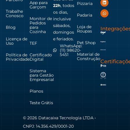
App para
Pizzaria
22h
, todos
Garçom
Trabalhe
os dias,
Padaria
Conosco
Monitor de
inclusive
Pedidos
sábados,
Loja de
Blog
para
Integraçõe
Roupas
Cozinha
domingos
Licença de
e feriados.
Pet Shop
Uso
TEF
WhatsApp:
(11) 98620-
Material de
5451
Política de
Certificado
Construção
Privacidade
Digital
Certificaçõ
Sistema
para Gestão
Empresarial
Planos
Teste Grátis
© 2026 Datacaixa Tecnologia LTDA •
CNPJ: 14.356.429/0001-20