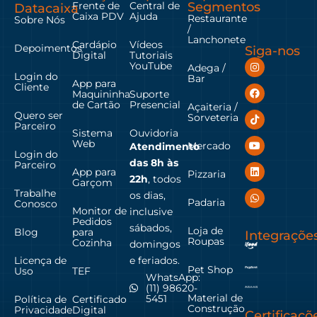
Frente de
Central de
Segmentos
Datacaixa
Caixa PDV
Ajuda
Restaurante
Sobre Nós
/
Lanchonete
Cardápio
Vídeos
Depoimentos
Siga-nos
Digital
Tutoriais
YouTube
Adega /
Login do
Bar
App para
Cliente
Maquininha
Suporte
de Cartão
Presencial
Açaiteria /
Quero ser
Sorveteria
Parceiro
Sistema
Ouvidoria
Web
Mercado
Atendimento
Login do
das
8h às
Parceiro
App para
Pizzaria
22h
, todos
Garçom
Trabalhe
os dias,
Padaria
Conosco
Monitor de
inclusive
Pedidos
sábados,
Loja de
Blog
para
Integraçõe
Roupas
Cozinha
domingos
Licença de
e feriados.
Pet Shop
Uso
TEF
WhatsApp:
(11) 98620-
Material de
5451
Política de
Certificado
Construção
Privacidade
Digital
Certificaçõ