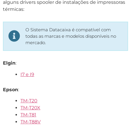
alguns drivers spooler de instalações de impressoras
térmicas:
O Sistema Datacaixa é compatível com
todas as marcas e modelos disponíveis no
mercado.
Elgin
:
I7 e I9
Epson
:
TM-T20
TM-T20X
TM-T81
TM-T88V