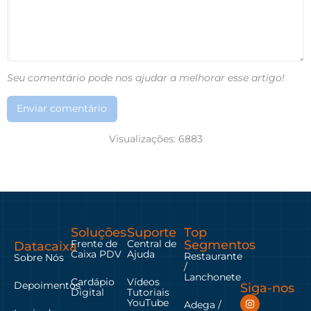
Seu comentário pode nos ajudar a melhorar esse artigo!
Enviar comentário
Visualizações:
6883
Soluções
Suporte
Top
Frente de
Central de
Segmentos
Datacaixa
Caixa PDV
Ajuda
Restaurante
Sobre Nós
/
Lanchonete
Cardápio
Vídeos
Depoimentos
Siga-nos
Digital
Tutoriais
YouTube
Adega /