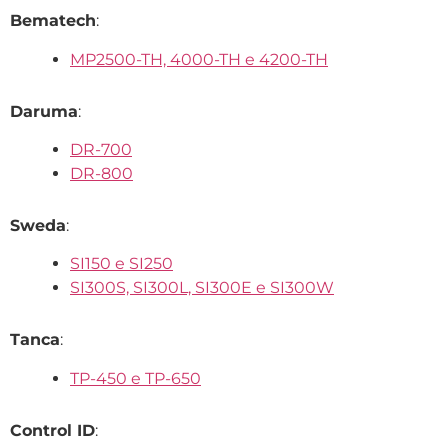
Bematech
:
MP2500-TH, 4000-TH e 4200-TH
Daruma
:
DR-700
DR-800
Sweda
:
SI150 e SI250
SI300S, SI300L, SI300E e SI300W
Tanca
:
TP-450 e TP-650
Control ID
: