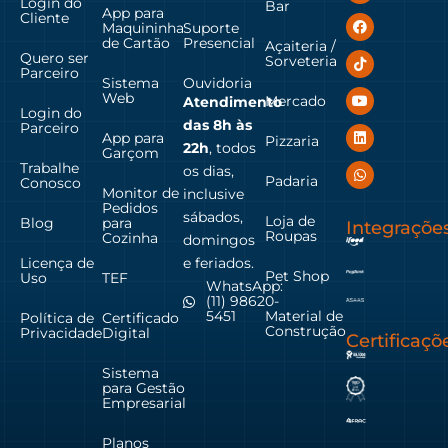
Login do
Bar
App para
Cliente
Maquininha
Suporte
de Cartão
Presencial
Açaiteria /
Quero ser
Sorveteria
Parceiro
Sistema
Ouvidoria
Web
Mercado
Atendimento
Login do
das
8h às
Parceiro
App para
Pizzaria
22h
, todos
Garçom
Trabalhe
os dias,
Padaria
Conosco
Monitor de
inclusive
Pedidos
sábados,
Loja de
Blog
para
Integraçõe
Roupas
Cozinha
domingos
Licença de
e feriados.
Pet Shop
Uso
TEF
WhatsApp:
(11) 98620-
Material de
5451
Política de
Certificado
Construção
Privacidade
Digital
Certificaçõ
Sistema
para Gestão
Empresarial
Planos