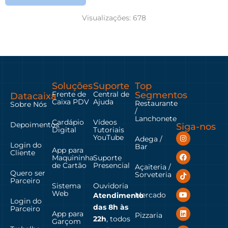
Visualizações:
678
Soluções
Suporte
Top
Frente de
Central de
Segmentos
Datacaixa
Caixa PDV
Ajuda
Restaurante
Sobre Nós
/
Lanchonete
Cardápio
Vídeos
Depoimentos
Siga-nos
Digital
Tutoriais
YouTube
Adega /
Login do
Bar
App para
Cliente
Maquininha
Suporte
de Cartão
Presencial
Açaiteria /
Quero ser
Sorveteria
Parceiro
Sistema
Ouvidoria
Web
Mercado
Atendimento
Login do
das
8h às
Parceiro
App para
Pizzaria
22h
, todos
Garçom