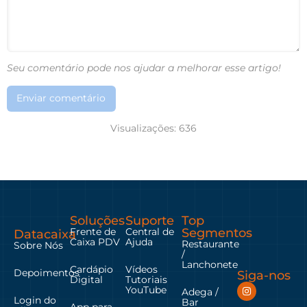
Seu comentário pode nos ajudar a melhorar esse artigo!
Enviar comentário
Visualizações:
636
Soluções
Suporte
Top
Frente de
Central de
Segmentos
Datacaixa
Caixa PDV
Ajuda
Restaurante
Sobre Nós
/
Lanchonete
Cardápio
Vídeos
Depoimentos
Siga-nos
Digital
Tutoriais
YouTube
Adega /
Login do
Bar
App para