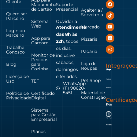
Cliente
Maquininha
Suporte
de Cartão
Presencial
Açaiteria /
Quero ser
Sorveteria
Parceiro
Sistema
Ouvidoria
Web
Mercado
Atendimento
Login do
das
8h às
Parceiro
App para
Pizzaria
22h
, todos
Garçom
Trabalhe
os dias,
Padaria
Conosco
Monitor de
inclusive
Pedidos
sábados,
Loja de
Blog
para
Integraçõe
Roupas
Cozinha
domingos
Licença de
e feriados.
Pet Shop
Uso
TEF
WhatsApp:
(11) 98620-
Material de
5451
Política de
Certificado
Construção
Privacidade
Digital
Certificaçõ
Sistema
para Gestão
Empresarial
Planos