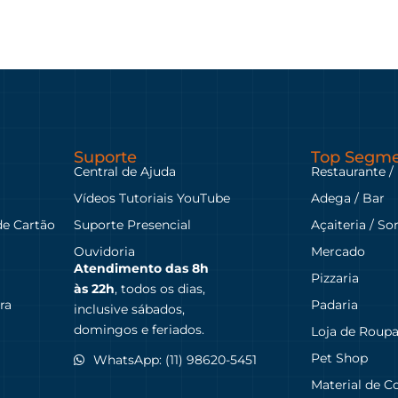
Suporte
Top Segme
Central de Ajuda
Restaurante /
Vídeos Tutoriais YouTube
Adega / Bar
de Cartão
Suporte Presencial
Açaiteria / So
Ouvidoria
Mercado
Atendimento das
8h
Pizzaria
às 22h
, todos os dias,
ra
Padaria
inclusive sábados,
domingos e feriados.
Loja de Roup
Pet Shop
WhatsApp: (11) 98620-5451
Material de C