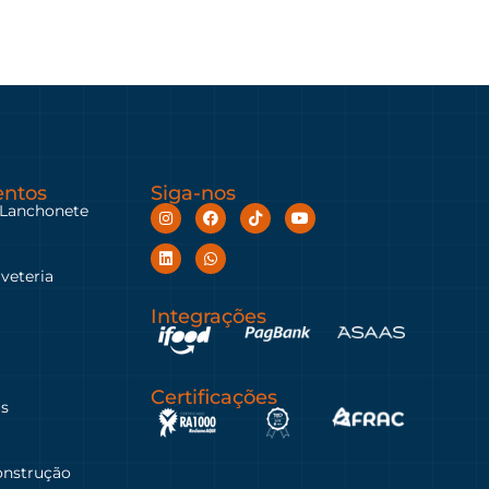
ntos
Siga-nos
 Lanchonete
rveteria
Integrações
Certificações
as
onstrução