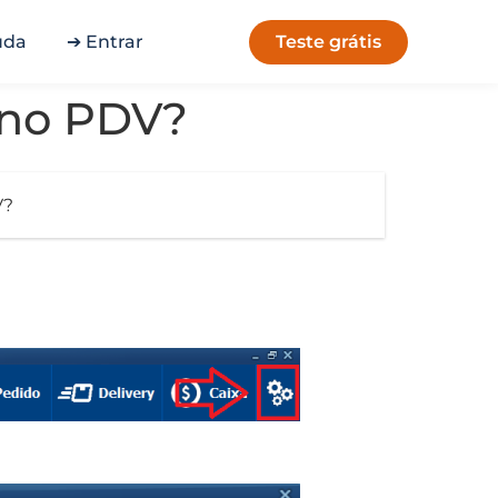
Teste grátis
uda
➔ Entrar
 no PDV?
V?