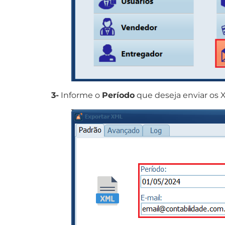
3-
Informe o
Período
que deseja enviar os 