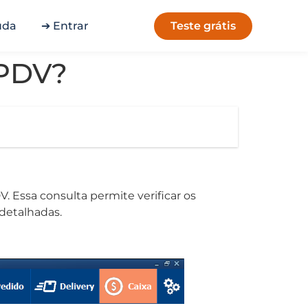
Teste grátis
uda
➔ Entrar
 PDV?
. Essa consulta permite verificar os
detalhadas.