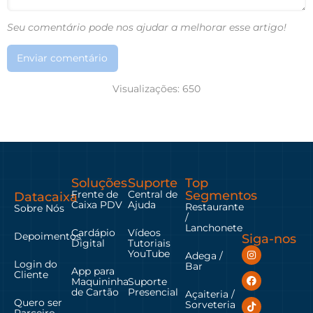
Seu comentário pode nos ajudar a melhorar esse artigo!
Enviar comentário
Visualizações:
650
Soluções
Suporte
Top
Frente de
Central de
Segmentos
Datacaixa
Caixa PDV
Ajuda
Restaurante
Sobre Nós
/
Lanchonete
Cardápio
Vídeos
Depoimentos
Siga-nos
Digital
Tutoriais
YouTube
Adega /
Login do
Bar
App para
Cliente
Maquininha
Suporte
de Cartão
Presencial
Açaiteria /
Quero ser
Sorveteria
Parceiro