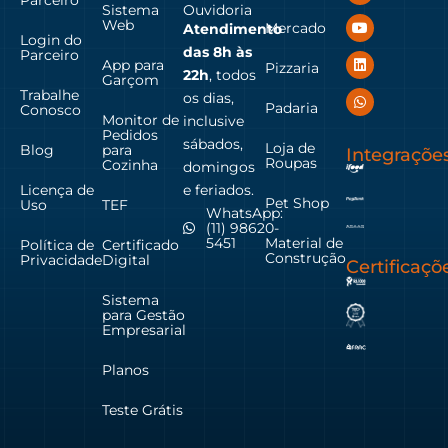
Sistema
Ouvidoria
Web
Mercado
Atendimento
Login do
das
8h às
Parceiro
App para
Pizzaria
22h
, todos
Garçom
Trabalhe
os dias,
Padaria
Conosco
Monitor de
inclusive
Pedidos
sábados,
Loja de
Blog
para
Integraçõe
Roupas
Cozinha
domingos
Licença de
e feriados.
Pet Shop
Uso
TEF
WhatsApp:
(11) 98620-
Material de
5451
Política de
Certificado
Construção
Privacidade
Digital
Certificaçõ
Sistema
para Gestão
Empresarial
Planos
Teste Grátis