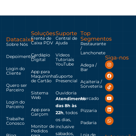
Soluções
Suporte
Top
Frente de
Central de
Segmentos
Datacaixa
Caixa PDV
Ajuda
Restaurante
Sobre Nós
/
Lanchonete
Cardápio
Vídeos
Depoimentos
Siga-nos
Digital
Tutoriais
YouTube
Adega /
Login do
Bar
App para
Cliente
Maquininha
Suporte
de Cartão
Presencial
Açaiteria /
Quero ser
Sorveteria
Parceiro
Sistema
Ouvidoria
Web
Mercado
Atendimento
Login do
das
8h às
Parceiro
App para
Pizzaria
22h
, todos
Garçom
Trabalhe
os dias,
Padaria
Conosco
Monitor de
inclusive
Pedidos
sábados,
Loja de
Blog
para