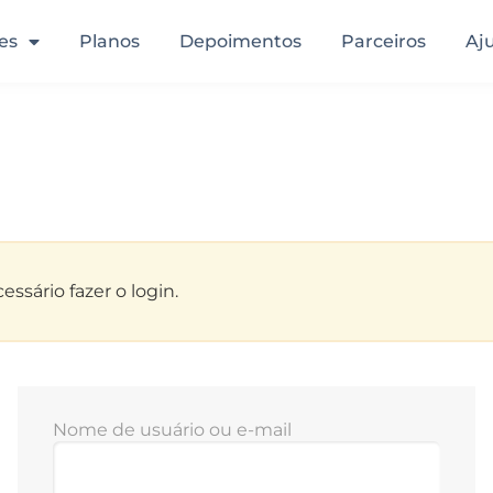
es
Planos
Depoimentos
Parceiros
Aj
ssário fazer o login.
Nome de usuário ou e-mail