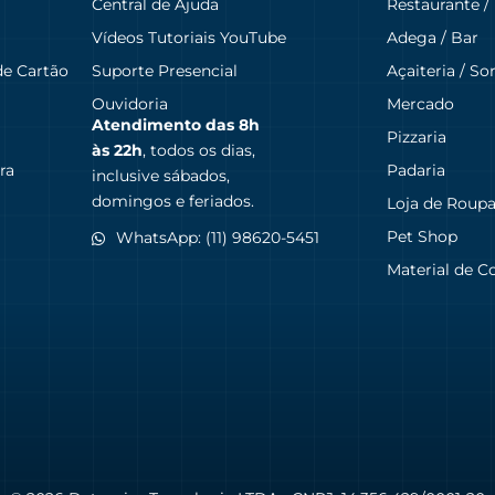
Central de Ajuda
Restaurante /
Vídeos Tutoriais YouTube
Adega / Bar
de Cartão
Suporte Presencial
Açaiteria / So
Ouvidoria
Mercado
Atendimento das
8h
Pizzaria
às 22h
, todos os dias,
ra
Padaria
inclusive sábados,
domingos e feriados.
Loja de Roup
Pet Shop
WhatsApp: (11) 98620-5451
Material de C