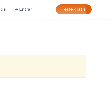
Teste grátis
uda
➔ Entrar