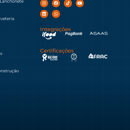
 Lanchonete
rveteria
Integrações
Certificações
as
onstrução