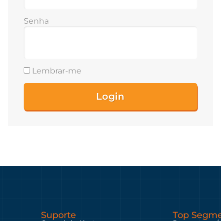
Senha
Lembrar-me
Suporte
Top Segme