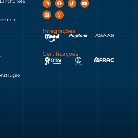
 Lanchonete
rveteria
Integrações
Certificações
as
onstrução