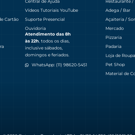
Central de Ajuda
Restaurante /
Vídeos Tutoriais YouTube
Adega / Bar
de Cartão
Suporte Presencial
Açaiteria / So
Ouvidoria
Mercado
Atendimento das
8h
Pizzaria
às 22h
, todos os dias,
ra
Padaria
inclusive sábados,
domingos e feriados.
Loja de Roup
Pet Shop
WhatsApp: (11) 98620-5451
Material de C