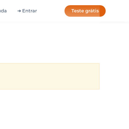
Teste grátis
uda
➔ Entrar