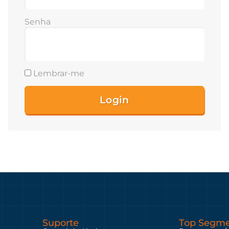
Senha
Lembrar-me
Suporte
Top Segme