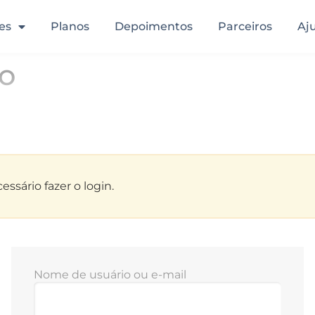
es
Planos
Depoimentos
Parceiros
Aj
to
ssário fazer o login.
Nome de usuário ou e-mail