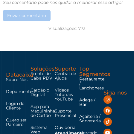
Seu comentário pode nos ajudar a melhorar esse artigo!
Enviar comentário
Visualizações:
773
Soluções
Suporte
Top
Frente de
Central de
Segmentos
Datacaixa
Caixa PDV
Ajuda
Restaurante
Sobre Nós
/
Lanchonete
Cardápio
Vídeos
Depoimentos
Siga-nos
Digital
Tutoriais
YouTube
Adega /
Login do
Bar
App para
Cliente
Maquininha
Suporte
de Cartão
Presencial
Açaiteria /
Quero ser
Sorveteria
Parceiro
Sistema
Ouvidoria
Web
Mercado
Atendimento