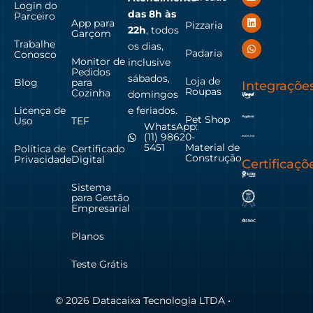
Login do
das
8h às
Parceiro
App para
Pizzaria
22h
, todos
Garçom
Trabalhe
os dias,
Padaria
Conosco
Monitor de
inclusive
Pedidos
sábados,
Loja de
Blog
para
Integraçõe
Roupas
Cozinha
domingos
Licença de
e feriados.
Pet Shop
Uso
TEF
WhatsApp:
(11) 98620-
Material de
5451
Política de
Certificado
Construção
Privacidade
Digital
Certificaçõ
Sistema
para Gestão
Empresarial
Planos
Teste Grátis
© 2026 Datacaixa Tecnologia LTDA •