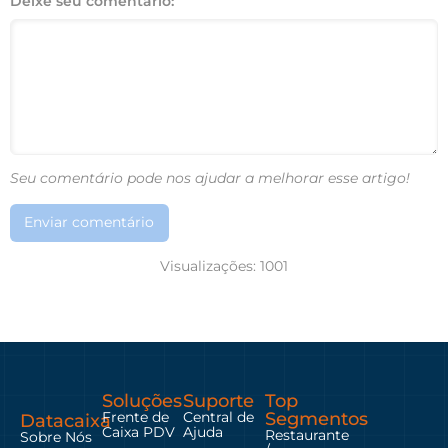
Deixe seu comentário:
Seu comentário pode nos ajudar a melhorar esse artigo!
Enviar comentário
Visualizações:
1001
Soluções
Suporte
Top
Frente de
Central de
Segmentos
Datacaixa
Caixa PDV
Ajuda
Restaurante
Sobre Nós