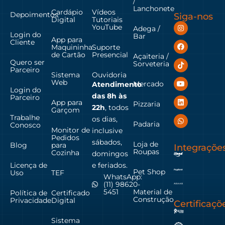
/
Lanchonete
Cardápio
Vídeos
Depoimentos
Siga-nos
Digital
Tutoriais
YouTube
Adega /
Login do
Bar
App para
Cliente
Maquininha
Suporte
de Cartão
Presencial
Açaiteria /
Quero ser
Sorveteria
Parceiro
Sistema
Ouvidoria
Web
Mercado
Atendimento
Login do
das
8h às
Parceiro
App para
Pizzaria
22h
, todos
Garçom
Trabalhe
os dias,
Padaria
Conosco
Monitor de
inclusive
Pedidos
sábados,
Loja de
Blog
para
Integraçõe
Roupas
Cozinha
domingos
Licença de
e feriados.
Pet Shop
Uso
TEF
WhatsApp:
(11) 98620-
Material de
5451
Política de
Certificado
Construção
Privacidade
Digital
Certificaçõ
Sistema