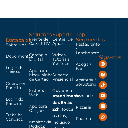
Soluções
Suporte
Top
Frente de
Central de
Segmentos
Datacaixa
Caixa PDV
Ajuda
Restaurante
Sobre Nós
/
Lanchonete
Cardápio
Vídeos
Depoimentos
Siga-nos
Digital
Tutoriais
YouTube
Adega /
Login do
Bar
App para
Cliente
Maquininha
Suporte
de Cartão
Presencial
Açaiteria /
Quero ser
Sorveteria
Parceiro
Sistema
Ouvidoria
Web
Mercado
Atendimento
Login do
das
8h às
Parceiro
App para
Pizzaria
22h
, todos
Garçom
Trabalhe
os dias,
Padaria
Conosco
Monitor de
inclusive
Pedidos