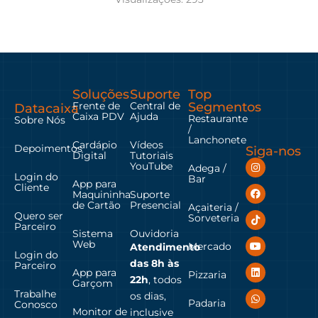
Soluções
Suporte
Top
Frente de
Central de
Segmentos
Datacaixa
Caixa PDV
Ajuda
Restaurante
Sobre Nós
/
Lanchonete
Cardápio
Vídeos
Depoimentos
Siga-nos
Digital
Tutoriais
YouTube
Adega /
Login do
Bar
App para
Cliente
Maquininha
Suporte
de Cartão
Presencial
Açaiteria /
Quero ser
Sorveteria
Parceiro
Sistema
Ouvidoria
Web
Mercado
Atendimento
Login do
das
8h às
Parceiro
App para
Pizzaria
22h
, todos
Garçom
Trabalhe
os dias,
Padaria
Conosco
Monitor de
inclusive