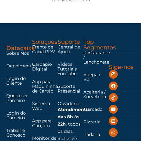
Soluções
Suporte
Top
Frente de
Central de
Segmentos
Datacaixa
Caixa PDV
Ajuda
Restaurante
Sobre Nós
/
Lanchonete
Cardápio
Vídeos
Depoimentos
Siga-nos
Digital
Tutoriais
YouTube
Adega /
Login do
Bar
App para
Cliente
Maquininha
Suporte
de Cartão
Presencial
Açaiteria /
Quero ser
Sorveteria
Parceiro
Sistema
Ouvidoria
Web
Mercado
Atendimento
Login do
das
8h às
Parceiro
App para
Pizzaria
22h
, todos
Garçom
Trabalhe
os dias,
Padaria
Conosco
Monitor de
inclusive