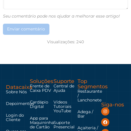
Seu comentário pode nos ajudar a melhorar esse artigo!
Enviar comentário
Visualizações:
240
Soluções
Suporte
Top
Frente de
Central de
Segmentos
Datacaixa
Caixa PDV
Ajuda
Restaurante
Sobre Nós
/
Lanchonete
Cardápio
Vídeos
Depoimentos
Siga-nos
Digital
Tutoriais
YouTube
Adega /
Login do
Bar
App para
Cliente
Maquininha
Suporte
de Cartão
Presencial
Açaiteria /