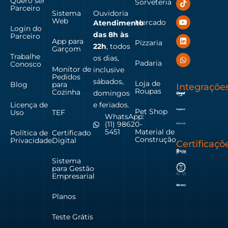
Quero ser
Sorveteria
Parceiro
Sistema
Ouvidoria
Web
Mercado
Atendimento
Login do
das
8h às
Parceiro
App para
Pizzaria
22h
, todos
Garçom
Trabalhe
os dias,
Padaria
Conosco
Monitor de
inclusive
Pedidos
sábados,
Loja de
Blog
para
Integraçõe
Roupas
Cozinha
domingos
Licença de
e feriados.
Pet Shop
Uso
TEF
WhatsApp:
(11) 98620-
Material de
5451
Política de
Certificado
Construção
Privacidade
Digital
Certificaçõ
Sistema
para Gestão
Empresarial
Planos
Teste Grátis