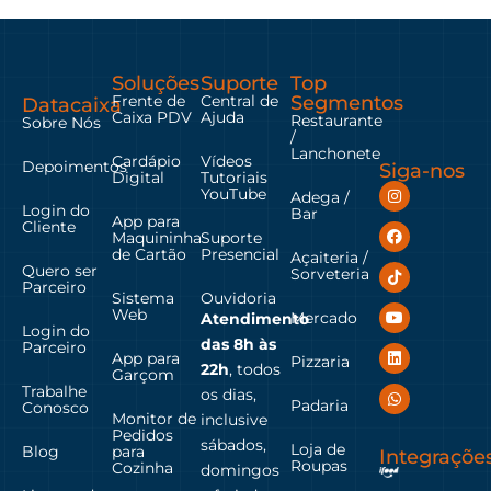
Soluções
Suporte
Top
Frente de
Central de
Segmentos
Datacaixa
Caixa PDV
Ajuda
Restaurante
Sobre Nós
/
Lanchonete
Cardápio
Vídeos
Depoimentos
Siga-nos
Digital
Tutoriais
YouTube
Adega /
Login do
Bar
App para
Cliente
Maquininha
Suporte
de Cartão
Presencial
Açaiteria /
Quero ser
Sorveteria
Parceiro
Sistema
Ouvidoria
Web
Mercado
Atendimento
Login do
das
8h às
Parceiro
App para
Pizzaria
22h
, todos
Garçom
Trabalhe
os dias,
Padaria
Conosco
Monitor de
inclusive
Pedidos
sábados,
Loja de
Blog
para
Integraçõe
Roupas
Cozinha
domingos