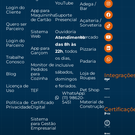
YouTube
Adega /
Login do
Bar
App para
Cliente
Maquininha
Suporte
de Cartão
Presencial
Açaiteria /
Quero ser
Sorveteria
Parceiro
Sistema
Ouvidoria
Web
Mercado
Atendimento
Login do
das
8h às
Parceiro
App para
Pizzaria
22h
, todos
Garçom
Trabalhe
os dias,
Padaria
Conosco
Monitor de
inclusive
Pedidos
sábados,
Loja de
Blog
para
Integraçõe
Roupas
Cozinha
domingos
Licença de
e feriados.
Pet Shop
Uso
TEF
WhatsApp:
(11) 98620-
Material de
5451
Política de
Certificado
Construção
Privacidade
Digital
Certificaçõ
Sistema
para Gestão
Empresarial