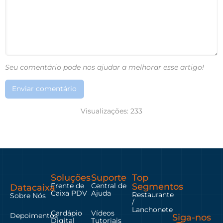
Seu comentário pode nos ajudar a melhorar esse artigo!
Enviar comentário
Visualizações:
233
Soluções
Suporte
Top
Frente de
Central de
Segmentos
Datacaixa
Caixa PDV
Ajuda
Restaurante
Sobre Nós
/
Lanchonete
Cardápio
Vídeos
Depoimentos
Siga-nos
Digital
Tutoriais