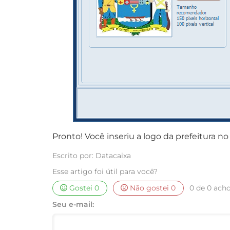
Pronto! Você inseriu a logo da prefeitura n
Escrito por: Datacaixa
Esse artigo foi útil para você?
Gostei
0
Não gostei
0
0 de 0 acho
Seu e-mail: