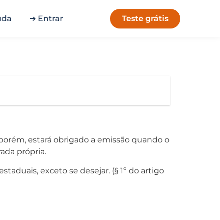
Teste grátis
uda
➔ Entrar
, porém, estará obrigado a emissão quando o
rada própria.
taduais, exceto se desejar. (§ 1º do artigo