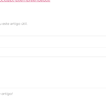
ocios/pt-br/empreendedor/
 este artigo útil.
 artigo!