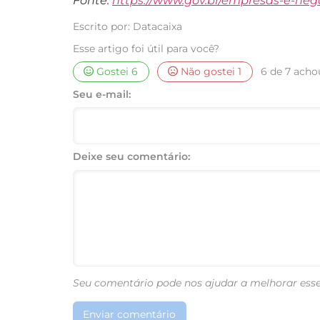
Fonte:
https://www.gov.br/empresas-e-neg
Escrito por: Datacaixa
Esse artigo foi útil para você?
Gostei
6
Não gostei
1
6 de 7 achou
Seu e-mail:
Deixe seu comentário:
Seu comentário pode nos ajudar a melhorar esse
Enviar comentário