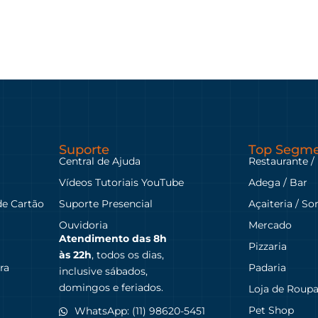
Suporte
Top Segme
Central de Ajuda
Restaurante /
Vídeos Tutoriais YouTube
Adega / Bar
de Cartão
Suporte Presencial
Açaiteria / So
Ouvidoria
Mercado
Atendimento das
8h
Pizzaria
às 22h
, todos os dias,
ra
Padaria
inclusive sábados,
domingos e feriados.
Loja de Roup
Pet Shop
WhatsApp: (11) 98620-5451