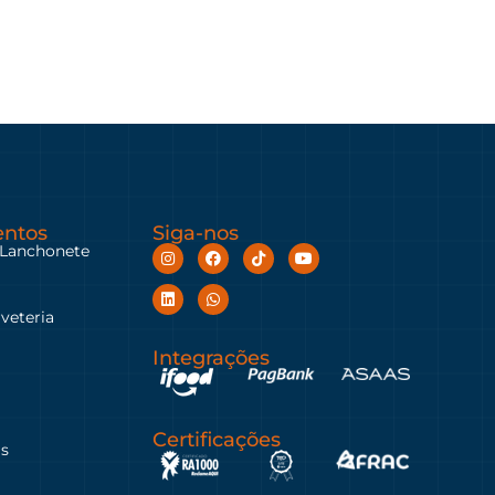
ntos
Siga-nos
 Lanchonete
rveteria
Integrações
Certificações
as