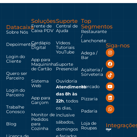
Soluções
Suporte
Top
Frente de
Central de
Segmentos
Datacaixa
Caixa PDV
Ajuda
Restaurante
Sobre Nós
/
Lanchonete
Cardápio
Vídeos
Depoimentos
Siga-nos
Digital
Tutoriais
YouTube
Adega /
Login do
Bar
App para
Cliente
Maquininha
Suporte
de Cartão
Presencial
Açaiteria /
Quero ser
Sorveteria
Parceiro
Sistema
Ouvidoria
Web
Mercado
Atendimento
Login do
das
8h às
Parceiro
App para
Pizzaria
22h
, todos
Garçom
Trabalhe
os dias,
Padaria
Conosco
Monitor de
inclusive
Pedidos
sábados,
Loja de
Blog
para
Integraçõe
Roupas
Cozinha
domingos
Licença de
e feriados.