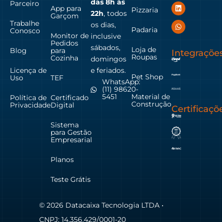
das
8h às
Parceiro
App para
Pizzaria
22h
, todos
Garçom
Trabalhe
os dias,
Padaria
Conosco
Monitor de
inclusive
Pedidos
sábados,
Loja de
Blog
para
Integraçõe
Roupas
Cozinha
domingos
Licença de
e feriados.
Pet Shop
Uso
TEF
WhatsApp:
(11) 98620-
Material de
5451
Política de
Certificado
Construção
Privacidade
Digital
Certificaçõ
Sistema
para Gestão
Empresarial
Planos
Teste Grátis
© 2026 Datacaixa Tecnologia LTDA •
CNPJ: 14.356.429/0001-20