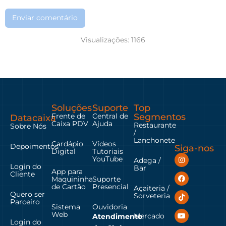
Enviar comentário
Visualizações:
1166
Soluções
Suporte
Top
Frente de
Central de
Segmentos
Datacaixa
Caixa PDV
Ajuda
Restaurante
Sobre Nós
/
Lanchonete
Cardápio
Vídeos
Depoimentos
Siga-nos
Digital
Tutoriais
YouTube
Adega /
Login do
Bar
App para
Cliente
Maquininha
Suporte
de Cartão
Presencial
Açaiteria /
Quero ser
Sorveteria
Parceiro
Sistema
Ouvidoria
Web
Mercado
Atendimento
Login do